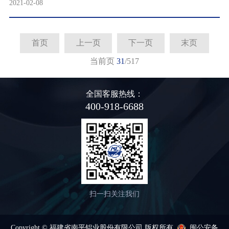
2021-02-08
首页
上一页
下一页
末页
当前页
31
/517
全国客服热线：
400-918-6688
扫一扫关注我们
Copyright © 福建省南平铝业股份有限公司 版权所有
闽公安备