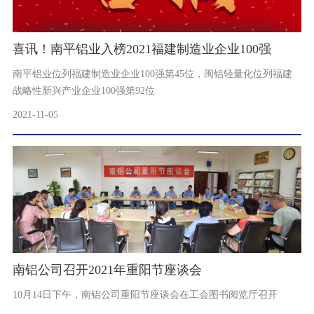
喜讯！南平铝业入榜2021福建制造业企业100强
南平铝业位列福建制造业企业100强第45位，闽铝轻量化位列福建
战略性新兴产业企业100强第92位
2021-11-05
南铝公司召开2021年重阳节座谈会
10月14日下午，南铝公司重阳节座谈会在工会图书阅览厅召开