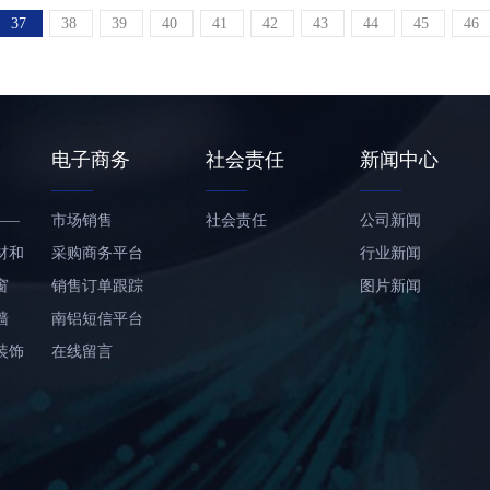
37
38
39
40
41
42
43
44
45
46
电子商务
社会责任
新闻中心
——
市场销售
社会责任
公司新闻
材和
采购商务平台
行业新闻
窗
销售订单跟踪
图片新闻
墙
南铝短信平台
装饰
在线留言
铝合
合金
板及
面及