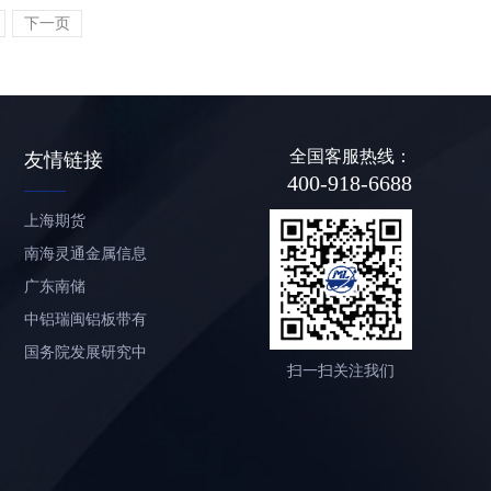
下一页
全国客服热线：
友情链接
400-918-6688
上海期货
南海灵通金属信息
网
广东南储
中铝瑞闽铝板带有
限公司
国务院发展研究中
扫一扫关注我们
心信息网
中国有色金属工业
福建省冶金(控股)网
站