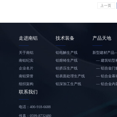
上一页
走进南铝
技术装备
产品天地
关于南铝
铝电解生产线
新型建材产品
南铝纪实
铝熔铸生产线
— 建筑铝型
企业名片
铝挤压生产线
铝板带材
— 铝合金门
南铝荣誉
铝表面处理生产线
— 铝合金幕
组织架构
铝深加工生产线
— 铝合金内
联系我们
社会责任报告
铝板带生产线
— 市政设施
铝门窗幕墙及铝制
金产品
— 装配式铝
电话：400-918-6688
品生产线
铝模板及爬架生产
房屋及移动屋
— 铝合金模
线
铝轻量化汽车制造
爬架
— 铝合金屋
传真：0599-8732480