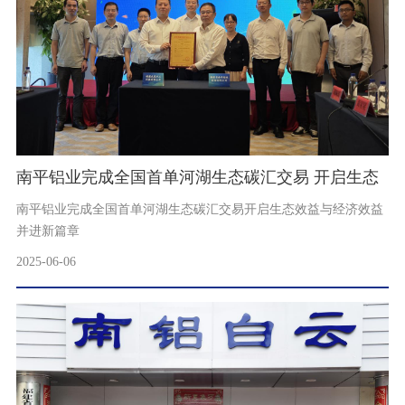
南平铝业完成全国首单河湖生态碳汇交易 开启生态
南平铝业完成全国首单河湖生态碳汇交易开启生态效益与经济效益
效益与经济效益并进新篇章
并进新篇章
2025-06-06