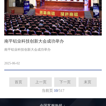
南平铝业科技创新大会成功举办
南平铝业科技创新大会成功举办
2025-06-02
首页
上一页
下一页
末页
当前页
10
/517
全国客服热线：