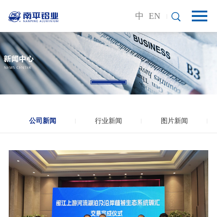
中
EN
公司新闻
行业新闻
图片新闻