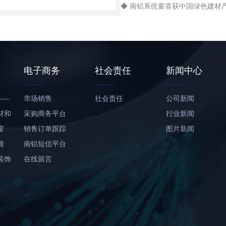
◆ 南铝系统窗喜获中国绿色建材
电子商务
社会责任
新闻中心
——
市场销售
社会责任
公司新闻
材和
采购商务平台
行业新闻
窗
销售订单跟踪
图片新闻
墙
南铝短信平台
装饰
在线留言
铝合
合金
板及
面及