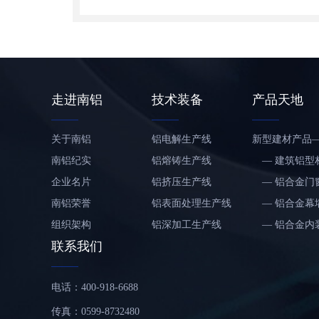
走进南铝
技术装备
产品天地
关于南铝
铝电解生产线
新型建材产品
南铝纪实
铝熔铸生产线
— 建筑铝型
企业名片
铝挤压生产线
铝板带材
— 铝合金门
南铝荣誉
铝表面处理生产线
— 铝合金幕
组织架构
铝深加工生产线
— 铝合金内
联系我们
社会责任报告
铝板带生产线
— 市政设施
铝门窗幕墙及铝制
金产品
— 装配式铝
电话：400-918-6688
品生产线
铝模板及爬架生产
房屋及移动屋
— 铝合金模
线
铝轻量化汽车制造
爬架
— 铝合金屋
传真：0599-8732480