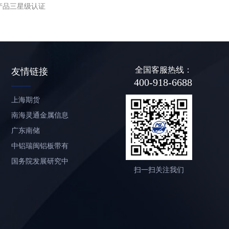
产品三星级认证
全国客服热线：
友情链接
400-918-6688
上海期货
南海灵通金属信息
网
广东南储
中铝瑞闽铝板带有
限公司
国务院发展研究中
扫一扫关注我们
心信息网
中国有色金属工业
福建省冶金(控股)网
站