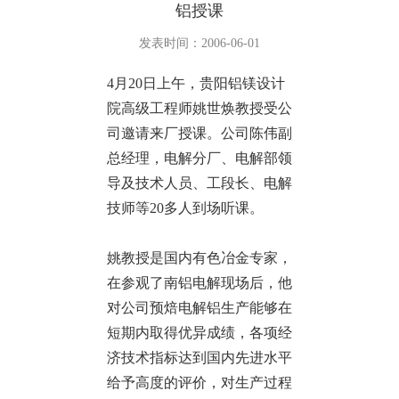
铝授课
发表时间：2006-06-01
4月20日上午，贵阳铝镁设计
院高级工程师姚世焕教授受公
司邀请来厂授课。公司陈伟副
总经理，电解分厂、电解部领
导及技术人员、工段长、电解
技师等20多人到场听课。
姚教授是国内有色冶金专家，
在参观了南铝电解现场后，他
对公司预焙电解铝生产能够在
短期内取得优异成绩，各项经
济技术指标达到国内先进水平
给予高度的评价，对生产过程