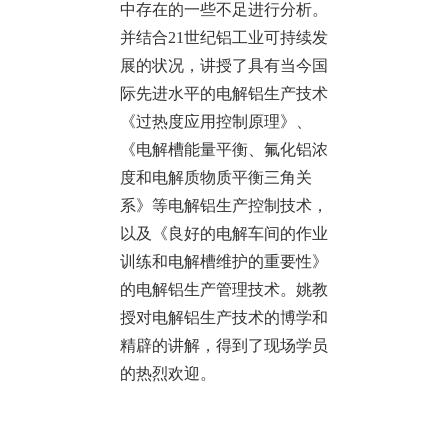
中存在的一些不足进行分析。
并结合21世纪铝工业可持续发
展的状况，讲授了具有当今国
际先进水平的电解铝生产技术
《过热度应用控制原理》、
《电解槽能量平衡、氟化铝浓
度和电解质物质平衡三角关
系》等电解铝生产控制技术，
以及《良好的电解车间的作业
训练和电解槽维护的重要性》
的电解铝生产管理技术。姚教
授对电解铝生产技术的博学和
精辟的讲解，得到了现场学员
的热烈欢迎。