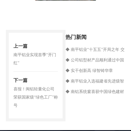
热门新闻
上一篇
◆ 南平铝业“十五五”开局之年 交
南平铝业实现首季“开门
出高质量“期中答卷”
◆ 公司铝型材产品顺利通过中国
红”
船级社认证
◆ 实干创新高 绿智铸华章
下一篇
◆ 南平铝业入选福建省先进级智
喜报！闽铝轻量化公司
能工厂名单
◆ 南铝系统窗喜获中国绿色建材
荣获国家级“绿色工厂”称
产品三星级认证
号